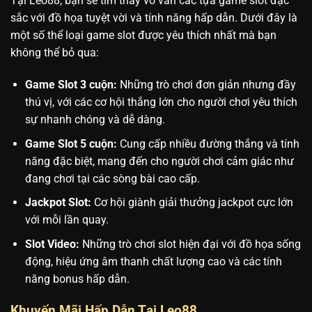
Tại Leo88, bạn sẽ tìm thấy vô vàn các tựa game slot đặc
sắc với đồ họa tuyệt vời và tính năng hấp dẫn. Dưới đây là
một số thể loại game slot được yêu thích nhất mà bạn
không thể bỏ qua:
Game Slot 3 cuộn:
Những trò chơi đơn giản nhưng đầy
thú vị, với các cơ hội thắng lớn cho người chơi yêu thích
sự nhanh chóng và dễ dàng.
Game Slot 5 cuộn:
Cung cấp nhiều đường thắng và tính
năng đặc biệt, mang đến cho người chơi cảm giác như
đang chơi tại các sòng bài cao cấp.
Jackpot Slot:
Cơ hội giành giải thưởng jackpot cực lớn
với mỗi lần quay.
Slot Video:
Những trò chơi slot hiện đại với đồ họa sống
động, hiệu ứng âm thanh chất lượng cao và các tính
năng bonus hấp dẫn.
Khuyến Mãi Hấp Dẫn Tại Leo88