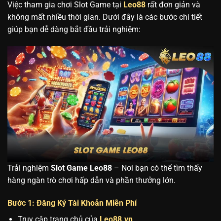
Việc tham gia chơi Slot Game tại
Leo88
rất đơn giản và
không mất nhiều thời gian. Dưới đây là các bước chi tiết
giúp bạn dễ dàng bắt đầu trải nghiệm:
Trải nghiệm
Slot Game Leo88
– Nơi bạn có thể tìm thấy
hàng ngàn trò chơi hấp dẫn và phần thưởng lớn.
Bước 1: Đăng Ký Tài Khoản Miễn Phí
Truy cập trang chủ của
Leo88.vn
.