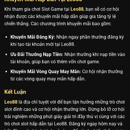
Khi tham gia chơi Slot Game tại
Leo88
, bạn sẽ có cơ hội
nhận được các khuyến mãi hấp dẫn giúp gia tăng tỷ lệ
chiến thắng. Các chương trình khuyến mãi bao gồm:
Khuyến Mãi Đăng Ký:
Nhận ngay phần thưởng đăng ký
khi tạo tài khoản mới tại Leo88.
Ưu Đãi Thưởng Nạp Tiền:
Nhận thưởng khi nạp tiền vào
tài khoản, giúp bạn có thêm vốn chơi game.
Khuyến Mãi Vòng Quay May Mắn:
Cơ hội nhận thưởng
từ các vòng quay may mắn hấp dẫn.
Kết Luận
Leo88
là địa chỉ tuyệt vời để bạn tận hưởng những trò chơi
slot đỉnh cao và cơ hội nhận thưởng lớn. Đừng bỏ lỡ cơ hội
trải nghiệm những phút giây giải trí đầy thú vị cùng với các
trò chơi slot hấp dẫn tại Leo88. Đăng ký ngay hôm nay và