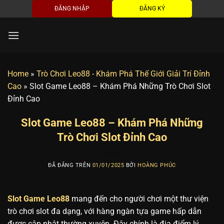
Chuyển
ĐĂNG NHẬP
ĐĂNG KÝ
đến
nội
dung
Home
»
Trò Chơi Leo88 - Khám Phá Thế Giới Giải Trí Đỉnh
Cao
»
Slot Game Leo88 – Khám Phá Những Trò Chơi Slot
Đỉnh Cao
Slot Game Leo88 – Khám Phá Những
Trò Chơi Slot Đỉnh Cao
ĐÃ ĐĂNG TRÊN
01/01/2025
BỞI
HOÀNG PHÚC
Slot Game Leo88
mang đến cho người chơi một thư viện
trò chơi slot đa dạng, với hàng ngàn tựa game hấp dẫn
được cập nhật thường xuyên. Đây chính là địa điểm lý