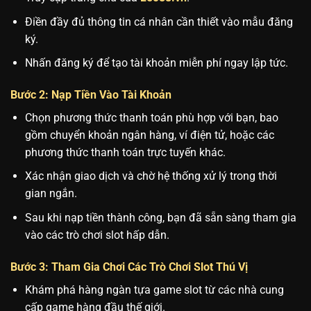
Điền đầy đủ thông tin cá nhân cần thiết vào mẫu đăng
ký.
Nhấn đăng ký để tạo tài khoản miễn phí ngay lập tức.
Bước 2: Nạp Tiền Vào Tài Khoản
Chọn phương thức thanh toán phù hợp với bạn, bao
gồm chuyển khoản ngân hàng, ví điện tử, hoặc các
phương thức thanh toán trực tuyến khác.
Xác nhận giao dịch và chờ hệ thống xử lý trong thời
gian ngắn.
Sau khi nạp tiền thành công, bạn đã sẵn sàng tham gia
vào các trò chơi slot hấp dẫn.
Bước 3: Tham Gia Chơi Các Trò Chơi Slot Thú Vị
Khám phá hàng ngàn tựa game slot từ các nhà cung
cấp game hàng đầu thế giới.