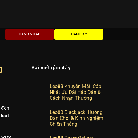
ĐĂNG NHẬP
ĐĂNG KÝ
g
Bài viết gần đây
Leo88 Khuyến Mãi: Cập
Nhật Ưu Đãi Hấp Dẫn &
Cách Nhận Thưởng
 đến
Leo88 Blackjack: Hướng
 luật
Dẫn Chơi & Kinh Nghiệm
Chiến Thắng
ng tỷ