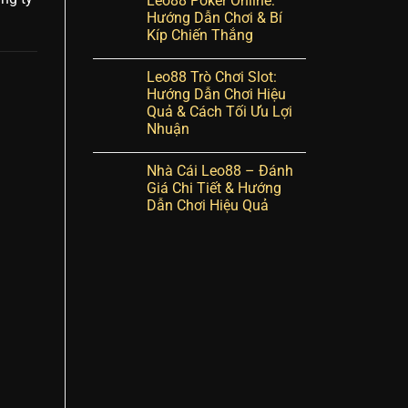
Leo88 Poker Online:
Hướng Dẫn Chơi & Bí
Kíp Chiến Thắng
Leo88 Trò Chơi Slot:
Hướng Dẫn Chơi Hiệu
Quả & Cách Tối Ưu Lợi
Nhuận
Nhà Cái Leo88 – Đánh
Giá Chi Tiết & Hướng
Dẫn Chơi Hiệu Quả