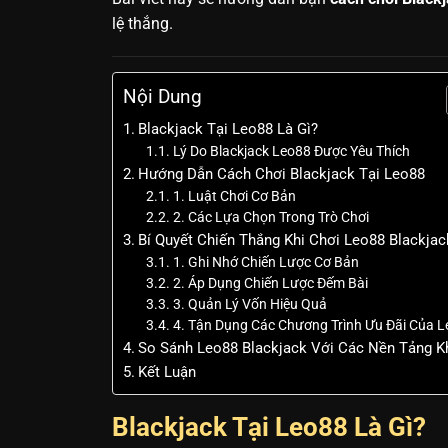
lệ thắng.
Nội Dung
Blackjack Tại Leo88 Là Gì?
Lý Do Blackjack Leo88 Được Yêu Thích
Hướng Dẫn Cách Chơi Blackjack Tại Leo88
1. Luật Chơi Cơ Bản
2. Các Lựa Chọn Trong Trò Chơi
Bí Quyết Chiến Thắng Khi Chơi Leo88 Blackjac
1. Ghi Nhớ Chiến Lược Cơ Bản
2. Áp Dụng Chiến Lược Đếm Bài
3. Quản Lý Vốn Hiệu Quả
4. Tận Dụng Các Chương Trình Ưu Đãi Của 
So Sánh Leo88 Blackjack Với Các Nền Tảng K
Kết Luận
Blackjack Tại Leo88 Là Gì?