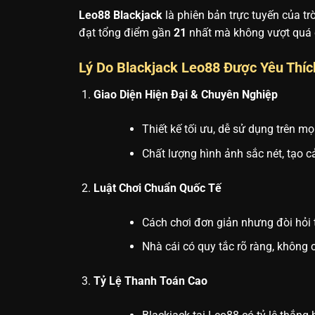
Leo88 Blackjack
là phiên bản trực tuyến của trò
đạt tổng điểm gần
21
nhất mà không vượt quá 
Lý Do Blackjack Leo88 Được Yêu Thíc
Giao Diện Hiện Đại & Chuyên Nghiệp
Thiết kế tối ưu, dễ sử dụng trên mọi 
Chất lượng hình ảnh sắc nét, tạo c
Luật Chơi Chuẩn Quốc Tế
Cách chơi đơn giản nhưng đòi hỏi t
Nhà cái có quy tắc rõ ràng, không c
Tỷ Lệ Thanh Toán Cao