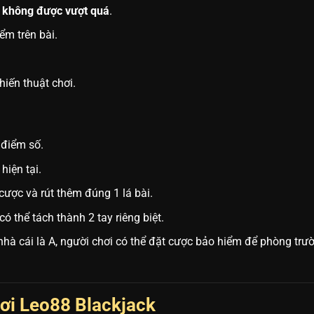
 không được vượt quá
.
ểm trên bài.
chiến thuật chơi.
 điểm số.
hiện tại.
cược và rút thêm đúng 1 lá bài.
ó thể tách thành 2 tay riêng biệt.
hà cái là A, người chơi có thể đặt cược bảo hiểm để phòng trư
ơi Leo88 Blackjack