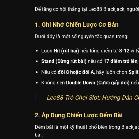
Để tăng cơ hội thắng tại Leo88 Blackjack, ngườ
1. Ghi Nhớ Chiến Lược Cơ Bản
Dưới đây là một số nguyên tắc quan trọng:
Luôn
Hit (rút bài)
nếu tổng điểm từ
8-12
vì t
Stand (Dừng rút bài)
nếu có
17 điểm trở lên
Nếu có
đôi 8 hoặc đôi A
, hãy luôn chọn
Split
Không nên
Double Down (Cược gấp đôi)
nếu 
Leo88 Trò Chơi Slot: Hướng Dẫn C
2. Áp Dụng Chiến Lược Đếm Bài
Đếm bài là một kỹ thuật phổ biến trong Blackjac
bài.