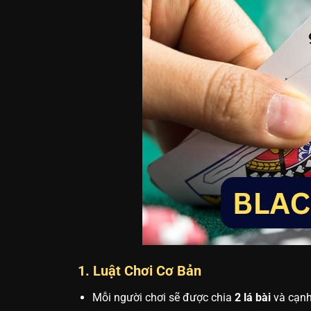
1. Luật Chơi Cơ Bản
Mỗi người chơi sẽ được chia
2 lá bài
và cạnh