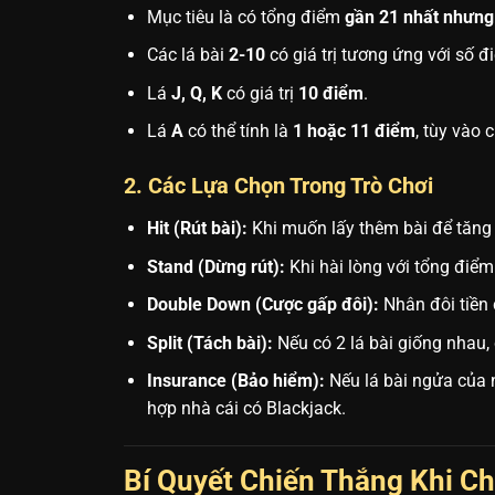
Mục tiêu là có tổng điểm
gần 21 nhất nhưng
Các lá bài
2-10
có giá trị tương ứng với số đi
Lá
J, Q, K
có giá trị
10 điểm
.
Lá
A
có thể tính là
1 hoặc 11 điểm
, tùy vào 
2. Các Lựa Chọn Trong Trò Chơi
Hit (Rút bài):
Khi muốn lấy thêm bài để tăng
Stand (Dừng rút):
Khi hài lòng với tổng điểm 
Double Down (Cược gấp đôi):
Nhân đôi tiền 
Split (Tách bài):
Nếu có 2 lá bài giống nhau, c
Insurance (Bảo hiểm):
Nếu lá bài ngửa của n
hợp nhà cái có Blackjack.
Bí Quyết Chiến Thắng Khi Ch