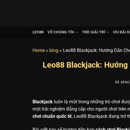
Chuyển
đến
nội
dung
LEO88
VỀ CHÚNG TÔI
TRÒ GIẢI TRÍ
ƯU ĐÃI Đ
Home
»
blog
»
Leo88 Blackjack: Hướng Dẫn Ch
Leo88 Blackjack: Hướng
ĐÃ ĐĂN
Blackjack
luôn là một trong những trò chơi được
một trải nghiệm đẳng cấp cho người chơi trên 
chơi chuẩn quốc tế
, Leo88 Blackjack đang trở 
Bài viết này sẽ hướng dẫn bạn
cách chơi Blackj