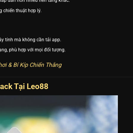
 hấp dẫn hơn nhiều nền tảng khác.
 chiến thuật hợp lý.
áy tính mà không cần tải app.
ng, phù hợp với mọi đối tượng.
ơi & Bí Kíp Chiến Thắng
ack Tại Leo88