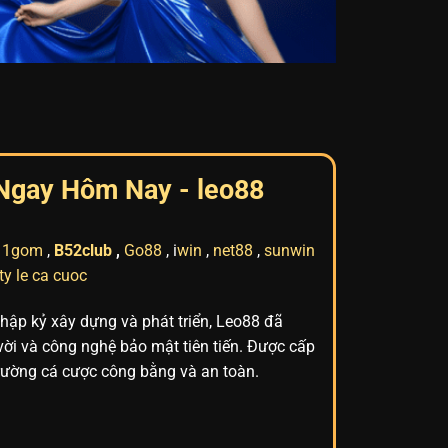
Ngay Hôm Nay - leo88
,
1gom
,
B52club
,
Go88
, i
win
,
net88
,
sunwin
ty le ca cuoc
thập kỷ xây dựng và phát triển, Leo88 đã
vời và công nghệ bảo mật tiên tiến. Được cấp
trường cá cược công bằng và an toàn.