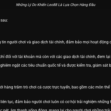
Những Lý Do Khiến Leo88 Là Lựa Chọn Hàng Đầu
 sau:
tin người chơi và giao dịch tài chính, đảm bảo mọi hoạt động 
ỉ đối với tài khoản mà còn với các giao dịch tài chính, đem lại
ghiêm ngặt các tiêu chuẩn quốc tế và được kiểm tra, giám sát 
hàng trăm trò chơi cá cược trực tuyến, bao gồm các môn thể th
ên tục, đảm bảo người chơi luôn có cơ hội trải nghiệm những tr
ắc nét, âm thanh sống động, mang lại cho người chơi những trải