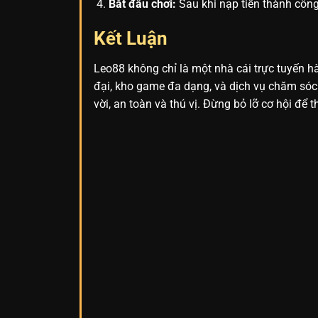
Bắt đầu chơi:
Sau khi nạp tiền thành công,
Kết Luận
Leo88 không chỉ là một nhà cái trực tuyến h
đại, kho game đa dạng, và dịch vụ chăm sóc
vời, an toàn và thú vị. Đừng bỏ lỡ cơ hội đ