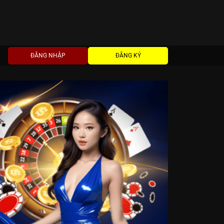
ĐĂNG NHẬP
ĐĂNG KÝ