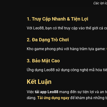
Các lợi í
1. Truy Cập Nhanh & Tiện Lợi
Với Leo88, bạn có thể truy cập vào thế giới cá 
2. Đa Dạng Trò Chơi
Kho game phong phú với hàng trăm tựa game:
3. Bảo Mật Cao
Ứng dụng Leo88 sử dụng công nghệ mã hóa tiên 
Kết Luận
Việc
tải app Leo88
mang đến sự tiện lợi và an t
dàng.
Tải ứng dụng ngay
để khám phá những tr