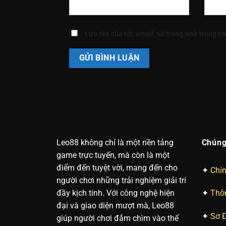
Lưu tên của tôi, email, và trang web trong trì
Leo88 không chỉ là một nền tảng
Chúng
game trực tuyến, mà còn là một
điểm đến tuyệt vời, mang đến cho
✦
Chí
người chơi những trải nghiệm giải trí
đầy kịch tính. Với công nghệ hiện
✦
Thôn
đại và giao diện mượt mà, Leo88
✦
Sơ 
giúp người chơi đắm chìm vào thế