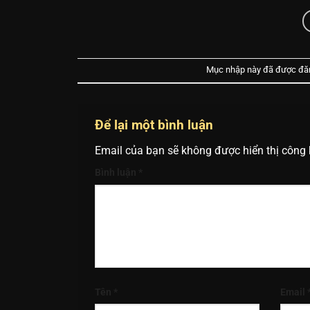
Mục nhập này đã được đă
Để lại một bình luận
Email của bạn sẽ không được hiển thị công 
Bình luận
*
Tên
*
Email