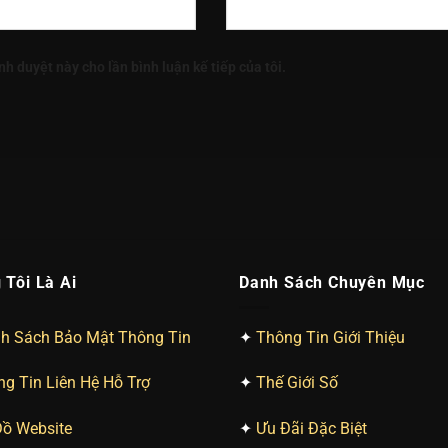
nh duyệt này cho lần bình luận kế tiếp của tôi.
 Tôi Là Ai
Danh Sách Chuyên Mục
nh Sách Bảo Mật Thông Tin
✦
Thông Tin Giới Thiệu
g Tin Liên Hệ Hỗ Trợ
✦
Thế Giới Số
Đồ Website
✦
Ưu Đãi Đặc Biệt