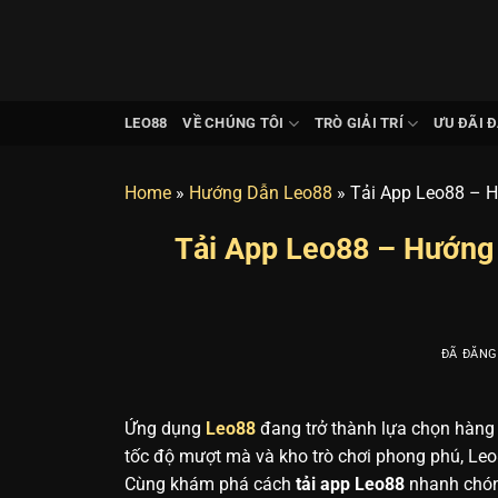
Chuyển
đến
nội
dung
LEO88
VỀ CHÚNG TÔI
TRÒ GIẢI TRÍ
ƯU ĐÃI Đ
Home
»
Hướng Dẫn Leo88
»
Tải App Leo88 – 
Tải App Leo88 – Hướng
ĐÃ ĐĂN
Ứng dụng
Leo88
đang trở thành lựa chọn hàng đ
tốc độ mượt mà và kho trò chơi phong phú, Leo88
Cùng khám phá cách
tải app Leo88
nhanh chóng