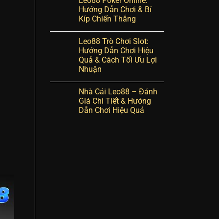
Leo88 Poker Online:
Hướng Dẫn Chơi & Bí
Kíp Chiến Thắng
Leo88 Trò Chơi Slot:
Hướng Dẫn Chơi Hiệu
Quả & Cách Tối Ưu Lợi
Nhuận
Nhà Cái Leo88 – Đánh
Giá Chi Tiết & Hướng
Dẫn Chơi Hiệu Quả