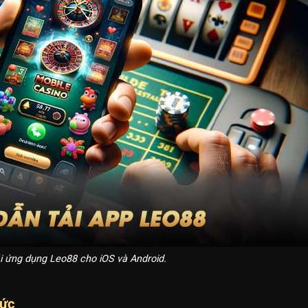
i ứng dụng Leo88 cho iOS và Android.
hức